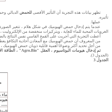
تظهر بيانات هذه التجربة أن التأثير الأقصى
للحمض
الدبالي وحم
تأثيره.
عملها.
عندما يتم إدخال حمض الهيوميك في شكل هلام ، تتغير الصورة
الغرويات المحبة للماء للغاية ، وبتركيزات منخفضة من الإلكتروليت ،
أعطت التجربة التي أجريت على القمح القاسي نفس النتائج بالض
من المعروف أن حمض الهيوميك مع المعادن أحادية التكافؤ يعطي 
من أجل تحديد أكثر وضوحًا أهمية قابلية ذوبان حمض الهيوميك ، من 1 أبريل إلى 15 أبريل ، تم إجراء تجربة أخرى على القمح ا
تم إدخال هيومات البوتاسيوم ، العقل "Agro.Bio" ، الطاقة الأمينية "Agro.Bio" ، Humate + Fe "Agro.Bio" و Humate + الحديد + الكبريت "Agro.Bio"
(الجدول 3).
الجدول 3
م
ماء 
هيوما
......
العقل «Bio