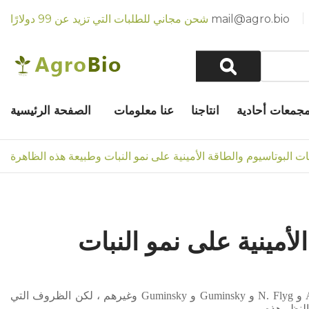
mail@agro.bio
شحن مجاني للطلبات التي تزيد عن 99 دولارًا
جمعات أحادية
انتاجنا
عنا معلومات
الصفحة الرئيسية
ت البوتاسيوم والطاقة الأمينية على نمو النبات وطبيعة هذه الظاهرة
أمينية على نمو النبات
أشار العديد من العلماء إلى التأثير المحفز للأحماض الدبالية: Nefedov و Bottomley و A.V Blagoveshchensky و A. A. Prozorovskaya و N. Flyg و Guminsky و Guminsky وغيرهم ، لكن الظروف التي
لنظر هذه.