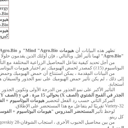
ergy
.Bio»
.Bio"
هيوما
كبريت «io
تظهر هذه البيانات أن
هيومات Mind "Agro.Bio"
و
rgy "Agro.Bio
"Agro.Bio"
لهما تأثير أقل.
وبالتالي ، فإن أولئك الذين يقدمون حلولً
من أجل تحديد كيفية تفاعل المحاصيل الزراعية المختلفة مع التأ
البوتاسيوم (15٪) كمصدر لحمض الهيوميك.
تم اختبار هيومات البوتاسيوم ال
من البيانات المقدمة ، يمكن استنتاج أن حمض الهيوميك وحمض ا
إلى ذلك ، لم يكن تأثير حمض الهيوميك على نمو الجذور والسيقان 
استجابة.
التأثير الأكبر على نمو الجذور من الدرجة الأولى وتكوين الجذو
الجذر في القمح الشتوي (الصف X) بحوالي 15 مرة
،
في y (الصف Y) - 23 مرة.
المركز الثاني حسب رد الفعل لتحضير
هيومات البوتاسيوم + ال
Variety-32 تقريبًا لم يتفاعل مع هذا المستحضر على الإطلاق.
لوحظ
تأثير
المستحضر المدروس "هيومات البوتاسيوم + الفوسفو
كل رينو.
من بين محاصيل الحبوب الأخرى ، استجاب الشوفان-Chernigovskiy 28 والدخن خاركيفسكي والأرز الأوكراني 96 بشكل جيد للأسمدة الدقيقة.