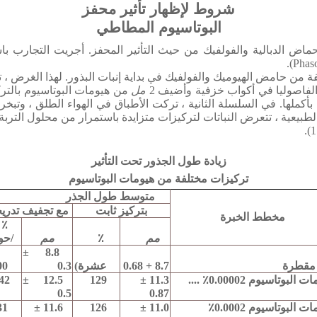
شروط لإظهار تأثير محفز
البوتاسيوم المطاطي
حماض الدبالية والفولفيك من حيث التأثير المحفز.
أجريت التجارب باس
ة من حامض الهيوميك والفولفيك في بداية إنبات البذور.
لهذا الغرض ، تم تطبيق تقنية A.V
مل
من هيومات البوتاسيوم بالتر
بأكملها.
في السلسلة الثانية ، تركت الأطباق في الهواء الطلق ، وتب
يعية ، تتعرض النباتات لتركيزات متزايدة باستمرار من محلول التربة ب
زيادة طول الجذور تحت التأثير
تركيزات مختلفة من هيومات البوتاسيوم
متوسط ​​طول الجذر
بتركيز ثابت
مع تجفيف تدري
مخطط الخبرة
٪
مم
٪
مم
/حو
8.8 ±
مقطرة
8.7 + 0.68
عشرة)
0.3
00
البوتاسيوم 0.00002٪ ....
11.3 ±
129
12.5 ±
42
0.5
0.87
ت البوتاسيوم 0.0002٪
11.0 ±
126
11.6 ±
31