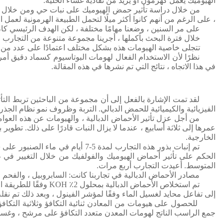
الهيوميك يعمل كهرمون أو يزيد من نفاذية غشاء الخلية.
من خلال دراسة تأثير حمض الهيوميك على نبات حي ومن خلال ملا
، على الرغم من أنهم كانوا أكثر ميلًا لتحمل الطبيعة الهرمونية لعمل ا
على مر السنين ، وضعنا مهامًا مختلفة ، لكن الهدف الرئيسي كان
خلال فترة البحث بأكملها ، أجرينا مجموعة متنوعة من التجارب في 
تتجلى خاصية الهيومات هذه بشكل مختلف اعتمادًا على عدد من الظ
نظرًا لأن الاستخدام الفعال لهومات البوتاسيوم كسماد دقيق أ
في هذا الاتجاه ، نتائج التي تم نشرها في هذه المقالة.
لقد تمت الإشارة بالفعل إلى أن مجموعة من الباحثين تربط التأثير 
الفيزيائية والكيميائية للحمض الدبالي. التربة وظروف نمو نظام الجذر.
من أجل عزل تأثير الأحماض الدبالية ، والهيومات عن هذه العوا
عمرها إلى ثلاثة أسابيع ، عندما لا يزال النبات قادرًا على ذلك. تطوي
الخارجية.
تم إنبات بذور هذه التجارب لمدة 5-7 أيام في ماء الصنبور على شبكة ، وبعد ذلك تم زرعها في برطمانات سعة نصف لتر مع الماء المقطر ، حيث تمت إضافة
الحكم على تأثير أحماض الهيوميك والفولفيك من خلال التغيير في
المتوسط.
أعيدت التجارب أربع مرات.
مصادر الأحماض الدبالية في تجاربنا كانت: السابروبيل ، والفحم 
تم استخلاص الأحماض الدبالية بمحلول 2٪ KOH وفقًا للطريقة التي طورها مختبر الأبحاث التابع لشركتنا
إلى تفاعل محايد لغسيل الماء وفقًا لمؤشر الفينول ، وبعد ذلك تم نقله إلى دو
للحصول على هيومات من المعادن ثنائية التكافؤ وثلاثية التكافؤ
جمع الراسب الناتج لهومات المعدن متعدد التكافؤ على مرشح ، وغسله 