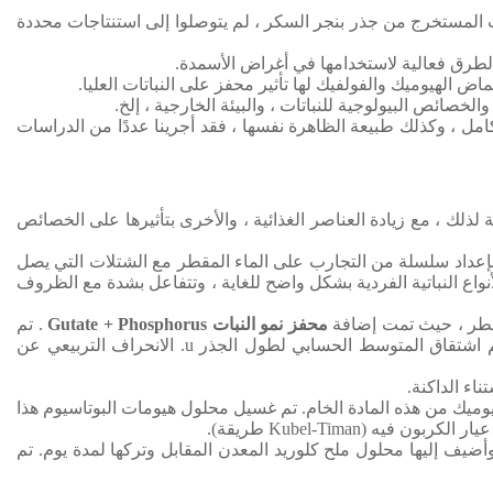
 المستخرج من جذر بنجر السكر ، لم يتوصلوا إلى استنتاجات محددة
 الطرق فعالية لاستخدامها في أغراض الأسمدة.
ض الهيوميك والفولفيك لها تأثير محفز على النباتات العليا.
ائص البيولوجية للنباتات ، والبيئة الخارجية ، إلخ.
كامل ، وكذلك طبيعة الظاهرة نفسها ،
فقد أجرينا عددًا من الدراسات
جة لذلك ، مع زيادة العناصر الغذائية ، والأخرى بتأثيرها على الخصائص
ا بإعداد سلسلة من التجارب على الماء المقطر مع الشتلات التي يصل
واع النباتية الفردية بشكل واضح للغاية ، وتتفاعل بشدة مع الظروف
محفز نمو النبات Gutate + Phosphorus
.
تم
اشتقاق المتوسط ​​الحسابي لطول الجذر u.
الانحراف التربيعي عن
اء الداكنة.
ميك من هذه المادة الخام.
تم غسيل محلول هيومات البوتاسيوم هذا
(Kubel-Timan طريقة).
 وأضيف إليها محلول ملح كلوريد المعدن المقابل وتركها لمدة يوم.
تم