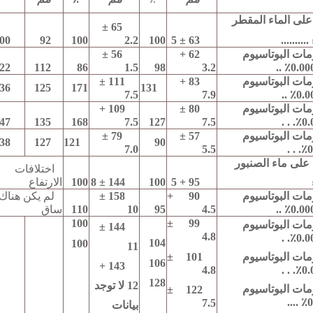
على الماء المقطر
65 ±
.........
63 ± 5
100
2.2
100
92
00
مات البوتاسيوم
62 +
56 ±
22
112
86
1.5
98
3.2
0.0000
مات البوتاسيوم
83 +
111 ±
36
125
171
131
7.5
7.9
0.000
مات البوتاسيوم
80 ±
109 +
47
135
168
7.5
127
7.5
.
.
0.0
مات البوتاسيوم
57 ±
79 ±
38
127
121
90
7.0
5.5
.
.
0
على ماء الصنبور
اختلافات
95 + 5
100
144 ± 8
100
الارتفاع
مات البوتاسيوم
90 +
158 ±
لم يكن هناك
0.0000
4.5
95
10
110
ساق
100
99 ±
مات البوتاسيوم
144 ±
4.8
.
0.00
104
100
11
101 ±
مات البوتاسيوم
106
143 +
4.8
.
.
0.0
128
12 لا توجد
مات البوتاسيوم
122 ±
0.
7.5
بيانات