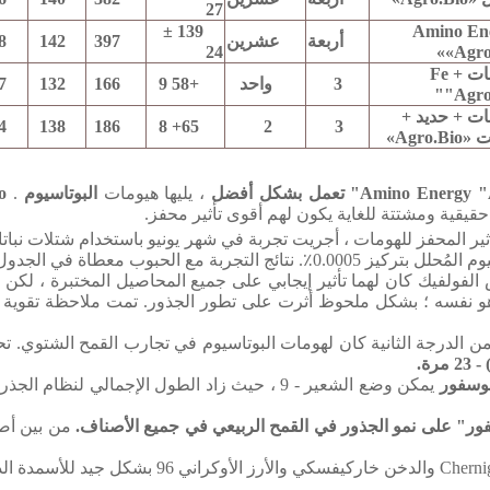
27
139 ±
Amino En
أربعة
عشرين
397
142
8
24
«Agro
هيومات + Fe
3
واحد
+58 9
166
132
7
"Agro
ت + حديد +
4
138
186
65+ 8
2
3
Agro.B»
Amino Ene" تعمل بشكل أفضل
، يليها هيومات
البوتاسيوم
.
"
ا حقيقية ومشتتة للغاية يكون لهم أقوى تأثير محفز.
ثير المحفز للهومات ، أجريت تجربة في شهر يونيو باستخدام شتلات نبات
مُحلل بتركيز 0.0005٪.
نتائج التجربة مع الحبوب معطاة في الجدول
لفولفيك كان لهما تأثير إيجابي على جميع المحاصيل المختبرة ، لكن 
هو نفسه ؛
بشكل ملحوظ أثرت على تطور الجذور.
تمت ملاحظة تقوية ن
ر من الدرجة الثانية كان لهومات البوتاسيوم في تجارب القمح الشتوي.
تح
فوسفور
يمكن وضع الشعير - 9 ، حيث زاد الطول الإجمالي لنظام الجذر 11 مرة.
ر" على نمو الجذور في القمح الربيعي في جميع الأصناف.
من بين أصناف القمح ، 