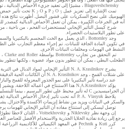
Blagoveshchensky ، مشيرًا إلى تعقيد جزيء الأحماض الدبالية ، توصل إلى استنتاج مفاده أنه لا يمكن أن يكون لها أي أهمية للتغذية المباشرة للنباتات ، واقترح أن للأحماض الدبالية خصائص هرمونية.
تمت الإشارة إلى تعزيز عمل P
O
و K
O تحت تأثير حمض الهيوميك وهيومات البوتاسيوم بواسطة A. A. Prozorovskaya ، الذي أجرى عددًا من التجارب في محاصيل التربة.
2
2
5
الهيوميك على نضح السكريات على قشور البصل.
أظهرت نتائج هذه التجربة أن ن
أنه في الجرعات الكبيرة ، يمكن أن تعمل الأحماض الدبالية كمصدر للحد
شرح كيسل التأثير الإيجابي لمستحضرات الفحم ، من ناحية ، من خل
على تطور البلاستيدات الخضراء.
وجد Bottomley ، الذي يعمل مع الخث المجسم بالب
في تكوين المادة الجافة للنباتات.
تم إجراء معظم التجارب على الط
النشط في الهومات ومخلفات النباتات الأخرى.
تم التحقق من تجارب Bottomley بواسطة Clarke and Roller ، اللذان أجروا دراساتهم مع مصادر مختلفة للتغذية المعدنية.
الطحلب البطي ، يمكن أن تتطور بدون مواد عضوية ، ولكنها تتطور 
يشرح N. A. Krasilnikov التأثير الإيجابي لمواد الدبال في التربة على نمو النباتات العليا من خلال تأثير منتجات النشاط الحيوي للكائنات الحية الدقيقة عليها.
على شتلات القمح ، وجد N. A. Krasilnikov أن الكائنات الحية الدقيقة المختلفة لها تأثيرات مختلفة على نمو شتلات القمح.
عند دراسة تأثير البكتيريا على نمو الجذور المعزولة للقمح والبازلاء و
يؤكد N.A.Krasilnikov هذا الاستنتاج في أعماله اللاحقة.
ويشير إل
أن الجراميسيدين C له تأثير محبط على تطور البرسيم ، بينما للبنسلين والأسبيرجيلين تأثير إيجابي.
يلاحظ P. A. Vlasyuk أنه تحت تأثير إدخال الأحماض الدبالية (هيومات البوتاسيوم) بكمية 2-3
والسكر في النباتات ويزيد من نشاط إنزيمات الأكسدة والاختزال.
يشر
توصل ليسكي إلى استنتاج مفاده أن التأثير الإيجابي للهومات يرجع
إن وجهة نظر Niklevsky و Voitsekhovsky ، اللذان لاحظا تطورًا محسنًا للجذور تحت تأثير المواد الدبالية المستخرجة من السماد والفحم البني ، قريبة من هذه الفكرة.
يرجع إلى زيادة نفاذية الخلايا الجذرية والاستخدام الأفضل للعناصر الغذ
كرر Kuti و Pechnik في المعهد الكيميائي للأكاديمية الزراعية المجرية ووسعا تجارب Niklevsky و Wojciechowski.