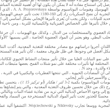
ضح السكريات زاد إلى 160-180٪ تحت تأثير حمض الهيوميك.
يد للنباتات ، ولكن يجب أن يُعزى تأثيرها الإيجابي بشكل أساسي إلى التأ
ال تأثيرها على الخصائص الفيزيائية والكيميائية للتربة ، ومن ناحية أ
كتيريا والسماد العضوي والمستخلصات من الدبال ، وكذلك مع الهيومات 
حلب البطي.
وهو يعتبر أن المواد العضوية الخاصة ، التي يسميها "الأ
أكدت النتا
بشكل أفضل في وجودها.
في ظل ظروف معقمة ، كان تأثير هذه المستخل
بعضها مثبطات الن
الذرة ، وجد N. .
ى أن المضادات الحيوية ، التي تنتجها الفطريات والبكتيريا في التربة ،
لتر / هكتار (أو تركيز 15 ٪) ،
يتحسن تطور
ح ذلك من خلال تحسين ظروف التغذية المعدنية ، والتي يتم إنشاؤها 
 إلى وجود الأحماض الدبالية التي تزيد من نفاذية غشاء النبات وبالتالي 
ائية.
اكتشفوا آلية عمل