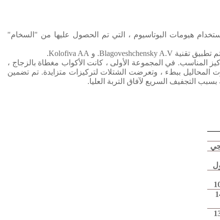
تخدام هيومات البوتاسيوم ، التي تم الحصول عليها من "السخام"
Blagoveshchensky . و Kolofiva AA.
كيز المناسب.
في المجموعة الأولى ، كانت الأكواب مغطاة بالزجاج ،
خرت المحاليل ببطء ، وتعرضت الشتلات لتركيزات متزايدة.
تم تضمين
سبب التجفيف السريع لآفاق التربة العليا.
جي
ل
1
1
1