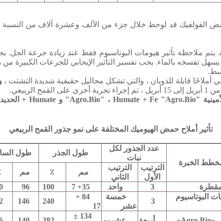
ض الفولفيك قد لوحظ خلال جزء من الألف وعشرة آلاف من النسبة الم
.
يتم ملاحظة تأثير هيومات البوتاسيوم فقط عند زيادة جرعة الجل.
يج
 يسهل تفسخه بالماء.
يجب تفسير التأثير الإيجابي للجرعات الكبيرة من هذ
بط.
أملاحًا قابلة للذوبان ، والتي تشكل محاليل حقيقية شديدة التشتت ،
و
لربيعي.
تأثير أملاح حمض الهيوميك المختلفة على نمو جذور القمح الربيعي
عدد الجذور لكل
طول الجذر
طول السا
نبات
خطط الخبرة
الترتيب
الترتيب
مم
٪
مم
٪
الأول
الثاني
مقطرة
3
واحد
35+ 7
100
96
0
ت البوتاسيوم
خمسة
84 +
2
146
240
3
عشر
17
134 ±
Agro.»
أربعة
عشرين
382
140
6