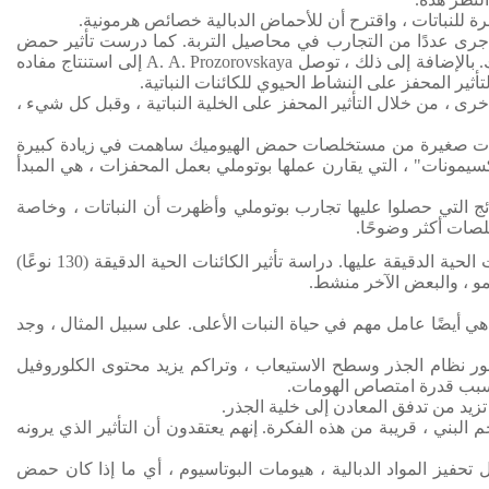
كما درست تأثير حمض
بالإضافة إلى ذلك ، توصل A. A. Prozorovskaya إلى استنتاج مفاده
ثير المحفز على النشاط الحيوي للكائنات النباتية.
خرى ، من خلال التأثير المحفز على الخلية النباتية ، وقبل كل شيء ،
، أن جرعات صغيرة من مستخلصات حمض الهيوميك ساهمت في زيادة كبيرة
وكسيمونات" ، التي يقارن عملها بوتوملي بعمل المحفزات ، هي المبدأ
ئج التي حصلوا عليها تجارب بوتوملي وأظهرت أن النباتات ، وخاصة
صات أكثر وضوحًا.
دراسة تأثير الكائنات الحية الدقيقة (130 نوعًا)
مو ، والبعض الآخر منشط.
 هي أيضًا عامل مهم في حياة النبات الأعلى.
على سبيل المثال ، وجد
 نظام الجذر وسطح الاستيعاب ، وتراكم يزيد محتوى الكلوروفيل
بسبب قدرة امتصاص الهومات.
تزيد من تدفق المعادن إلى خلية الجذر.
إنهم يعتقدون أن التأثير الذي يرونه
 تحفيز المواد الدبالية ، هيومات البوتاسيوم ، أي ما إذا كان حمض