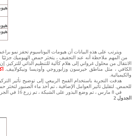
هيومات 
هيومات 
هيومات 
ويترتب على هذه البيانات أن هيومات البوتاسيوم تحفز نمو براعم 
من المهم ملاحظة أنه عند التجفيف ، يتخثر حمض الهيوميك جزئيًا
الانتقال من محلول غرواني إلى هلام كآلية للتنظيم الذاتي للتركيز.
إن 
الكافي ، مثل مناطق خيرسون وزابوروجي وأوديسا ونيكولاييف.
اك
والكيميائية.
هدفت التجربة باستخدام القمح الربيعي إلى توضيح تأثير التركي
للحمض.
لتقليل تأثير العوامل الإضافية ، تم أخذ ماء الصنبور لتخثر 
في 8 مارس ، تم وضع البذور على الشبكة ، تم زرع 16 في الجرار ، 19 تم إجراء القياسات الأولى للجذور ، 23 في الثانية.
الجدول 2