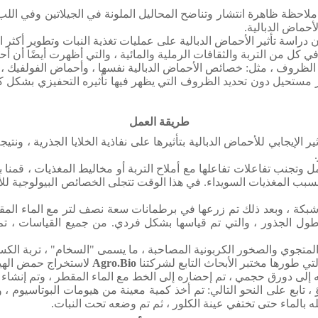
حظة ظاهرة انتشار وتناضح المحاليل الملونة في الجيلاتين وفي اللب
لأحماض الدبالية.
 دراسة تأثير الأحماض الدبالية على عمليات تغذية النبات وتطوير أكثر
كل من التربة والثقافات الرملية والمائية ، والتي أظهرت أيضًا أن أحما
روف ، مثل: خصائص الأحماض الدبالية نفسها ، وأحماض الفولفيك ، والخص
مر مستحيل دون تحديد الظروف التي يظهر فيها تأثيره التحفيزي بشكل 
طريقة العمل
الإيجابي للأحماض الدبالية بتأثيرها على نفاذية الخلايا الجذرية ، ونتي
مل وتجنب تفاعلات تفاعلها مع أملاح التربة أو مخاليط المغذيات ، قمن
ر بسبب المغذيات السويداء.
في هذا الوقت تتجلى الخصائص البيولوجية للأن
 طول الجذور ، والتي تم قياسها بشكل فردي.
من جميع القياسات ، تم 
المتجوي والصخور الكربونية المصاحبة ، ما يسمى "السخام" ، تربة الكستن
Agro.Bio
لاستخراج حمض الهيو
رق حجمي ، تم إحضاره إلى الخط مع الماء المقطر ، وتم إنشاء عيار الكربون فيه 
 ، تابع على النحو التالي: تم أخذ كمية معينة من هيومات البوتاسيوم ،
بالماء حتى تختفي عينة الكلور ، ثم تم وضعه تحت النبات.