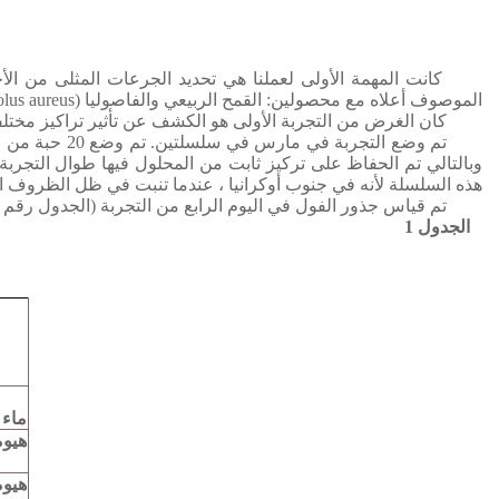
كانت المهمة الأولى لعملنا هي تحديد الجرعات المثلى من الأ
الموصوف أعلاه مع محصولين: القمح الربيعي والفاصوليا (Phasolus aureus).
كان الغرض من التجربة الأولى هو الكشف عن تأثير تراكيز مختلف
تم وضع التجربة في مارس في سلسلتين.
تم وضع 20 حبة من الفاصوليا في أكواب خزفية وأضيف 2
وبالتالي تم الحفاظ على تركيز ثابت من المحلول فيها طوال التجربة 
هذه السلسلة لأنه في جنوب أوكرانيا ، عندما تنبت في ظل الظروف الطب
تم قياس جذور الفول في اليوم الرابع من التجربة (الجدول رقم 1).
الجدول 1
ماء 
هيومات 
هيوما