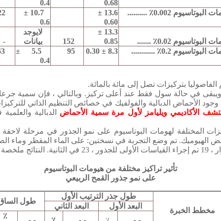
0.4
0.68
البوتاسيوم 0.002٪ ..........
13.6 ±
10.7 ±
22
0.6
0.60
13.3 ±
لايوجد
البوتاسيوم 0.02٪ .......
0.85
152
بيانات
-
البوتاسيوم 0.2٪ ............
8.3 ± 0.30
95
5.5 ±
63
0.4
الفاصوليا بتركيزات تصل إلى مائة بالمائة.
 ويبقى في حالة سول فقط عند أعلى تركيز.
وبالتالي ، فإن سمية جرعاته
وجود الأحماض الدبالية والفولفيك في خصائص التنظيم الذاتي للتركيز
تشف الأكاديمي ويليامز لأول مرة سمية الأحماض
الدبالية والعلمية
ف
زات المختلفة لهومات البوتاسيوم على نمو الجذور في مرحلة لاحقة من 
حمض الهيوميك.
تم وضع التجربة في نسختين: على الماء المقطر وماء الصن
النتائج ملخصة
تأثير تراكيز مختلفة من هيومات البوتاسيوم
على نمو جذور القمح الربيعي
طول جذر الترتيب الأول
طول الساق
البعد الأول
البعد الثاني
مخطط الخبرة
٪
مم
٪
مم
٪
مم