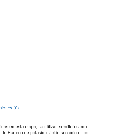
niones (0)
das en esta etapa, se utilizan semilleros con
rado Humato de potasio + ácido succínico. Los