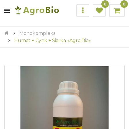
0
0
Monokompleks
Humat + Cynk + Siarka «Agro.Bio»