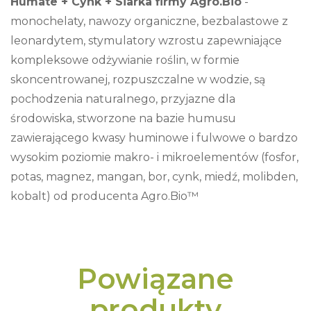
Humate + Cynk + Siarka firmy Agro.Bio
-
monochelaty, nawozy organiczne, bezbalastowe z
leonardytem, ​​stymulatory wzrostu zapewniające
kompleksowe odżywianie roślin, w formie
skoncentrowanej, rozpuszczalne w wodzie, są
pochodzenia naturalnego, przyjazne dla
środowiska, stworzone na bazie humusu
zawierającego kwasy huminowe i fulwowe o bardzo
wysokim poziomie makro- i mikroelementów (fosfor,
potas, magnez, mangan, bor, cynk, miedź, molibden,
kobalt) od producenta Agro.Bio™
Powiązane
produkty