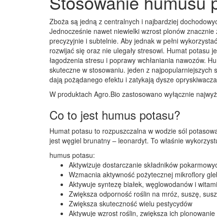
Stosowanie humusu p
Zboża są jedną z centralnych i najbardziej dochodowyc
Jednocześnie nawet niewielki wzrost plonów znacznie z
precyzyjnie i subtelnie. Aby jednak w pełni wykorzysta
rozwijać się oraz nie ulegały stresowi. Humat potasu j
łagodzenia stresu i poprawy wchłaniania nawozów. Hu
skuteczne w stosowaniu. jeden z najpopularniejszych s
dają pożądanego efektu i zatykają dysze opryskiwacza.
W produktach Agro.Bio zastosowano wyłącznie najwyżs
Co to jest humus potasu?
Humat potasu to rozpuszczalna w wodzie sól potasow
jest węgiel brunatny – leonardyt. To właśnie wykorzyst
humus potasu:
Aktywizuje dostarczanie składników pokarmowych
Wzmacnia aktywność pożytecznej mikroflory gl
Aktywuje syntezę białek, węglowodanów i witami
Zwiększa odporność roślin na mróz, suszę, sus
Zwiększa skuteczność wielu pestycydów
Aktywuje wzrost roślin, zwiększa ich plonowan