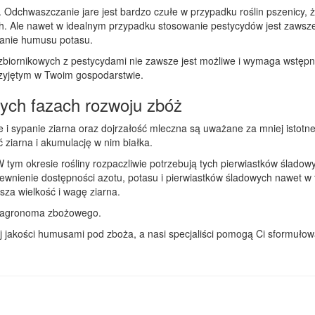
dchwaszczanie jare jest bardzo czułe w przypadku roślin pszenicy, żyt
ch. Ale nawet w idealnym przypadku stosowanie pestycydów jest zawsz
owanie humusu potasu.
ornikowych z pestycydami nie zawsze jest możliwe i wymaga wstępnyc
rzyjętym w Twoim gospodarstwie.
ych fazach rozwoju zbóż
e i sypanie ziarna oraz dojrzałość mleczna są uważane za mniej istot
ziarna i akumulację w nim białka.
 tym okresie rośliny rozpaczliwie potrzebują tych pierwiastków śladow
ewnienie dostępności azotu, potasu i pierwiastków śladowych nawet w
sza wielkość i wagę ziarna.
 agronoma zbożowego.
 jakości humusami pod zboża, a nasi specjaliści pomogą Ci sformułow