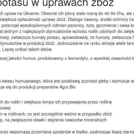
otasu w uprawach zbóż
h upraw na Ukrainie. Obecnie ich plony stale rosną do 40-50 t/ha, ale 
większa opłacalność uprawy zbóż. Dlatego nawozy, środki ochrony rośli
ć potencjał wysokoplennych odmian pszenicy, żyta, jęczmienia i owsa ko
est jednym z najlepszych stymulatorów wzrostu roślin zdolnych do zwięk
maty, zwłaszcza humaty potasu, spowodowały, że humaty, zwłaszcza hum
tymulantów w produkcji zbóż. Jednocześnie na rynku istnieje wiele tani
 Lepiej unikać takich leków.
zej jakości humus, produkowany z leonardytu, o wysokiej zawartości
a kwasu humusowego, która jest podstawą żyzności gleby i stymuluje 
uje się do produkcji preparatów Agro.Bio
 do roślin i zwiększa tempo ich przyswajania przez roślinę
ebowej
n w roślinach, co jest szczególnie ważne w przypadku zbóż
zę, na zwiększone dawki i stężenia nawozów mineralnych
ie oraz wspomaga przemianę azotanów w białko, podnosząc klasę ziarn