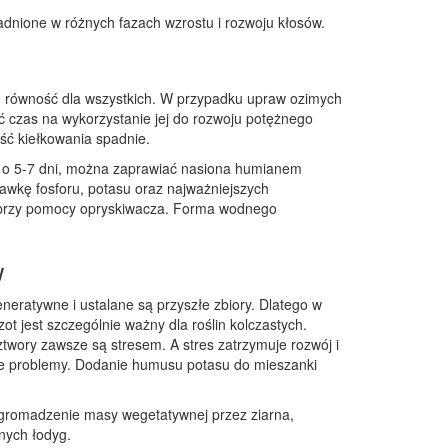
nione w różnych fazach wzrostu i rozwoju kłosów.
ich równość dla wszystkich. W przypadku upraw ozimych
ć czas na wykorzystanie jej do rozwoju potężnego
ść kiełkowania spadnie.
k o 5-7 dni, można zaprawiać nasiona humianem
awkę fosforu, potasu oraz najważniejszych
i przy pomocy opryskiwacza. Forma wodnego
w
neratywne i ustalane są przyszłe zbiory. Dlatego w
 jest szczególnie ważny dla roślin kolczastych.
twory zawsze są stresem. A stres zatrzymuje rozwój i
e problemy. Dodanie humusu potasu do mieszanki
 gromadzenie masy wegetatywnej przez ziarna,
nych łodyg.