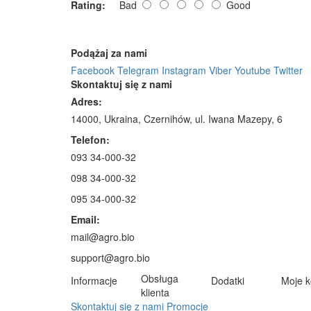
Rating:
Bad
Good
Podążaj za nami
Facebook
Telegram
Instagram
Viber
Youtube
Twitter
Skontaktuj się z nami
Adres:
14000, Ukraina, Czernihów, ul. Iwana Mazepy, 6
Telefon:
093 34-000-32
098 34-000-32
095 34-000-32
Email:
mail@agro.bio
support@agro.bio
Obsługa
Informacje
Dodatki
Moje k
klienta
Skontaktuj się z nami
Promocje