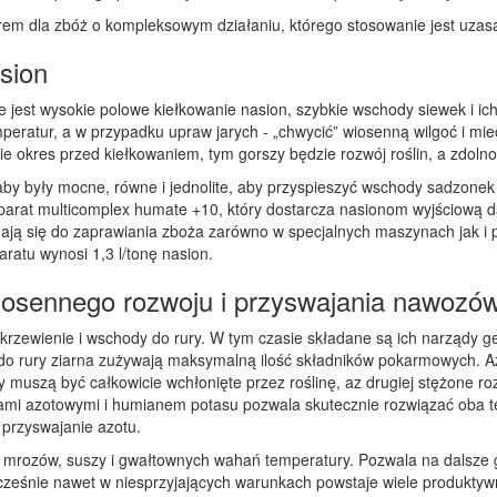
 dla zbóż o kompleksowym działaniu, którego stosowanie jest uzasad
sion
sze jest wysokie polowe kiełkowanie nasion, szybkie wschody siewek i 
peratur, a w przypadku upraw jarych - „chwycić” wiosenną wilgoć i mie
 okres przed kiełkowaniem, tym gorszy będzie rozwój roślin, a zdolno
aby były mocne, równe i jednolite, aby przyspieszyć wschody sadzone
reparat multicomplex humate +10, który dostarcza nasionom wyjściową d
ają się do zaprawiania zboża zarówno w specjalnych maszynach jak 
ratu wynosi 1,3 l/tonę nasion.
osennego rozwoju i przyswajania nawozó
krzewienie i wschody do rury. W tym czasie składane są ich narządy ge
o rury ziarna zużywają maksymalną ilość składników pokarmowych. Azot
muszą być całkowicie wchłonięte przez roślinę, az drugiej stężone roz
mi azotowymi i humianem potasu pozwala skutecznie rozwiązać oba t
 przyswajanie azotu.
s mrozów, suszy i gwałtownych wahań temperatury. Pozwala na dalsze
ocześnie nawet w niesprzyjających warunkach powstaje wiele produktyw