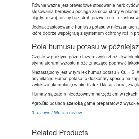
Równie ważne jest prawidłowe stosowanie herbicydów. O
stosowania herbicydu pociąga za sobą straty w plona
ciągły rozwój rośliny bez strat, pozwala na to zastos
Jednak zastosowanie humusu potasu w mieszankach zbi
które dobrze współgrają z systemem ochrony roślin p
Rola humusu potasu w późniejsz
Często w praktyce późne fazy rozwoju zbóż - kwitnieni
stymulatorami wzrostu może znacząco poprawić jakość 
Niezastąpiony jest w tym lek humus potasu + Cu + S. W
asymilację. Humat potasu to doskonały sposób na zap
zwiększa akumulację w nim białek i klasę ziarna, zwięk
Humaty są zatem nieodzownym narzędziem w rękach
Agro.Bio posiada
szeroką
gamę preparatów z wysokiej
0 reviews
/
Write a review
Related Products