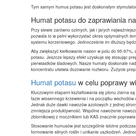
Tym samym humus potasu jest doskonałym stymulatorem
Humat potasu do zaprawiania na
Przy siewie zarówno ozimych, jak i jarych najważniej
pozwala to w pełni wykorzystać okres optymalnych tem
systemu korzeniowego. Jednocześnie im dłuższy będzie
Aby zwiększyć kiełkowanie nasion w polu do 95-97%, 
potasu. Jeszcze lepszy efekt uzyskuje się stosując p
pierwiastków śladowych. Nasze humaty doskonale nad
koncentratu ułatwia dozowanie roztworu. Zużycie prepa
Humat potasu
w celu poprawy wi
Kluczowymi etapami kształtowania się plonu ziarna są 
fazie wiosennego krzewienia i na początku wschodów d
Jednak duże dawki nawozów azotowych z jednej strony 
zmniejsza produktywność. Wspólne nawożenie nawoza
zbiornikowej z mocznikiem lub KAS znacznie poprawia
Stosowanie humusów jest szczególnie istotne podcza
formowanie silnych roślin i unikanie uszkodzeń. Jedn