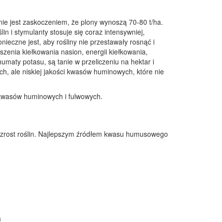
nie jest zaskoczeniem, że plony wynoszą 70-80 t/ha.
n i stymulanty stosuje się coraz intensywniej,
nieczne jest, aby rośliny nie przestawały rosnąć i
szenia kiełkowania nasion, energii kiełkowania,
aty potasu, są tanie w przeliczeniu na hektar i
ch, ale niskiej jakości kwasów huminowych, które nie
 kwasów huminowych i fulwowych.
wzrost roślin. Najlepszym źródłem kwasu humusowego
a