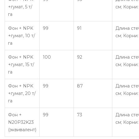
+гумат, 5 т/
см; Корни:
га
Фон + NPK
99
91
Длина стеб
+гумат, 10 т/
см; Корни:
га
Фон + NPK
100
92
Длина стеб
+гумат, 15 т/
см; Корни:
га
Фон + NPK
99
87
Длина стеб
+гумат, 20 т/
см; Корни:
га
Фон +
99
73
Длина стеб
N20P32K23
см; Корни:
(эквивалент)