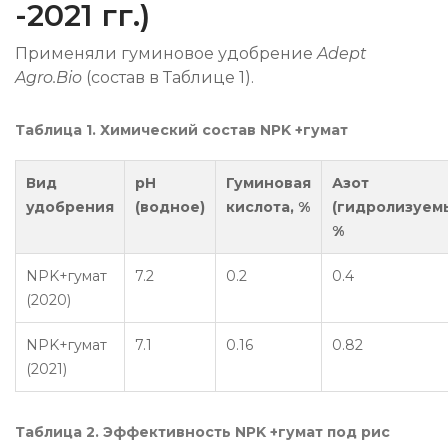
-2021 гг.)
Применяли гуминовое удобрение
Adept
Agro.Bio
(состав в Таблице 1).
Таблица 1. Химический состав NPK +гумат
Вид
рН
Гуминовая
Азот
удобрения
(водное)
кислота, %
(гидролизуемы
%
NPK+гумат
7.2
0.2
0.4
(2020)
NPK+гумат
7.1
0.16
0.82
(2021)
Таблица 2. Эффективность NPK +гумат под рис