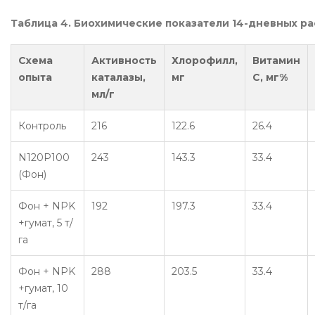
Таблица 4. Биохимические показатели 14-дневных ра
Схема
Активность
Хлорофилл,
Витамин
опыта
каталазы,
мг
С, мг%
мл/г
Контроль
216
122.6
26.4
N120P100
243
143.3
33.4
(Фон)
Фон + NPK
192
197.3
33.4
+гумат, 5 т/
га
Фон + NPK
288
203.5
33.4
+гумат, 10
т/га