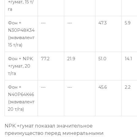
+гумат, 15 т/
га
Фон +
---
---
47.3
5.9
N30P48K34
(эквивалент
15 т/га)
Фон + NPK
77.2
21.9
51.0
14.1
+гумат, 20
т/га
Фон +
---
---
45.6
2.2
N40P64K46
(эквивалент
20 т/га)
NPK +гумат показал значительное
преимущество перед минеральными