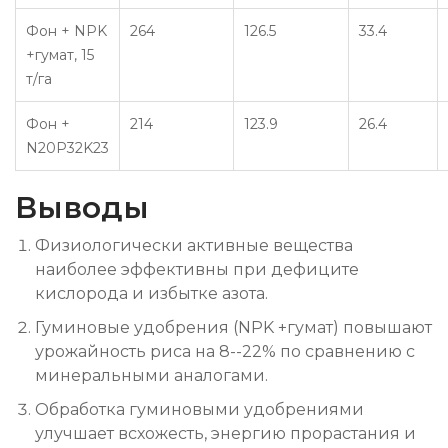
Фон + NPK
264
126.5
33.4
+гумат, 15
т/га
Фон +
214
123.9
26.4
N20P32K23
Выводы
Физиологически активные вещества
наиболее эффективны при дефиците
кислорода и избытке азота.
Гуминовые удобрения (NPK +гумат) повышают
урожайность риса на 8--22% по сравнению с
минеральными аналогами.
Обработка гуминовыми удобрениями
улучшает всхожесть, энергию прорастания и