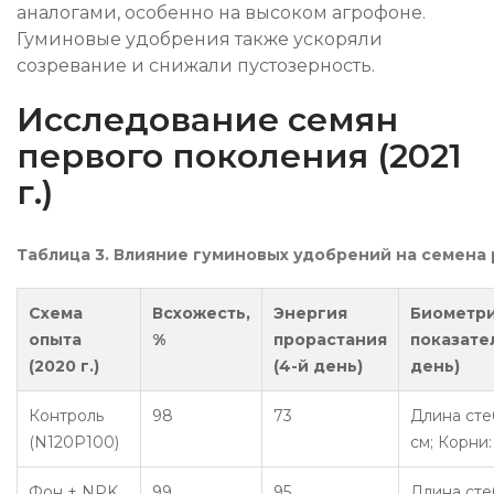
аналогами, особенно на высоком агрофоне.
Гуминовые удобрения также ускоряли
созревание и снижали пустозерность.
Исследование семян
первого поколения (2021
г.)
Таблица 3. Влияние гуминовых удобрений на семена 
Схема
Всхожесть,
Энергия
Биометр
опыта
%
прорастания
показател
(2020 г.)
(4-й день)
день)
Контроль
98
73
Длина стеб
(N120P100)
см; Корни:
Фон + NPK
99
95
Длина стеб