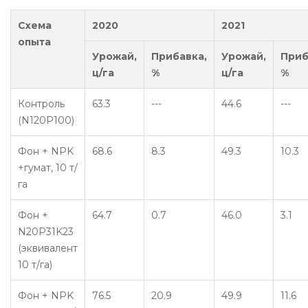
Схема
2020
2021
опыта
Урожай,
Прибавка,
Урожай,
Приб
ц/га
%
ц/га
%
Контроль
63.3
---
44.6
---
(N120P100)
Фон + NPK
68.6
8.3
49.3
10.3
+гумат, 10 т/
га
Фон +
64.7
0.7
46.0
3.1
N20P31K23
(эквивалент
10 т/га)
Фон + NPK
76.5
20.9
49.9
11.6