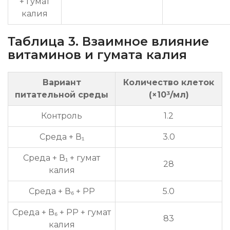
+ гумат
калия
Таблица 3. Взаимное влияние
витаминов и гумата калия
Вариант
Количество клеток
питательной среды
(×10³/мл)
Контроль
1.2
Среда + В₁
3.0
Среда + В₁ + гумат
28
калия
Среда + В₆ + РР
5.0
Среда + В₆ + РР + гумат
83
калия