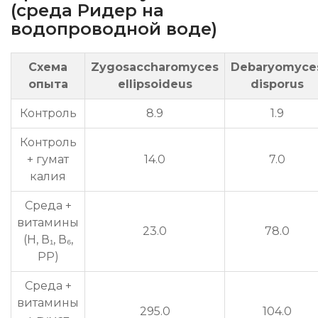
(среда Ридер на
водопроводной воде)
Схема
Zygosaccharomyces
Debaryomyce
опыта
ellipsoideus
disporus
Контроль
8.9
1.9
Контроль
+ гумат
14.0
7.0
калия
Среда +
витамины
23.0
78.0
(Н, В₁, В₆,
РР)
Среда +
витамины
295.0
104.0