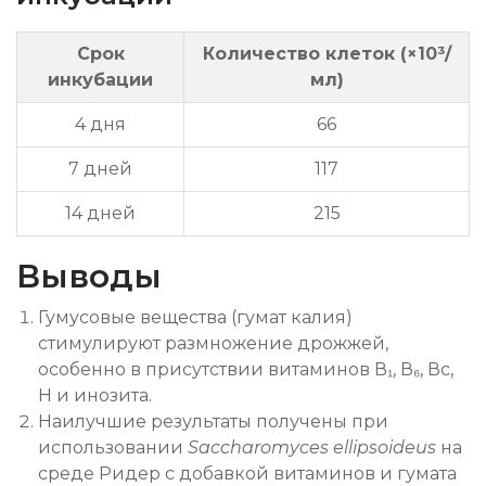
Срок
Количество клеток (×10³/
инкубации
мл)
4 дня
66
7 дней
117
14 дней
215
Выводы
Гумусовые вещества (гумат калия)
стимулируют размножение дрожжей,
особенно в присутствии витаминов В₁, В₆, Вс,
Н и инозита.
Наилучшие результаты получены при
использовании
Saccharomyces ellipsoideus
на
среде Ридер с добавкой витаминов и гумата