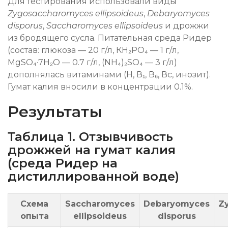
Для тестирования использовали виды
Zygosaccharomyces ellipsoideus
,
Debaryomyces
disporus
,
Saccharomyces ellipsoideus
и дрожжи
из бродящего сусла. Питательная среда Ридер
(состав: глюкоза — 20 г/л, КН₂РО₄ — 1 г/л,
MgSO₄·7H₂O — 0.7 г/л, (NH₄)₂SO₄ — 3 г/л)
дополнялась витаминами (Н, В₁, В₆, Вс, инозит).
Гумат калия вносили в концентрации 0.1%.
Результаты
Таблица 1. Отзывчивость
дрожжей на гумат калия
(среда Ридер на
дистиллированной воде)
Схема
Saccharomyces
Debaryomyces
Z
опыта
ellipsoideus
disporus