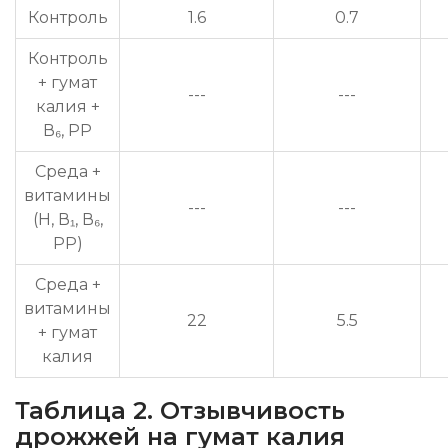
Контроль
1.6
0.7
Контроль
+ гумат
---
---
калия +
В₆, РР
Среда +
витамины
---
---
(Н, В₁, В₆,
РР)
Среда +
витамины
22
5.5
+ гумат
калия
Таблица 2. Отзывчивость
дрожжей на гумат калия