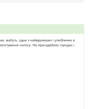
к, мабуть, одне з найвідоміших і улюблених в
риготування силосу. На присадибних городах і