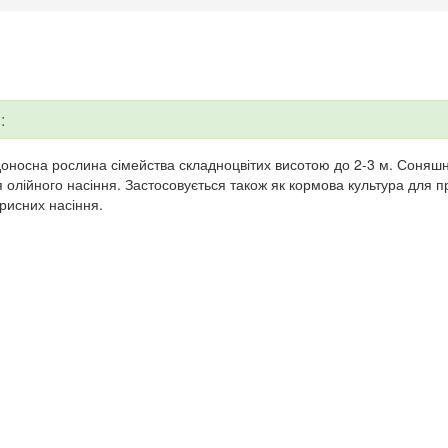
:
оносна рослина сімейства складноцвітих висотою до 2-3 м. Соняшни
 олійного насіння. Застосовується також як кормова культура для п
рисних насіння.