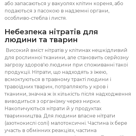
або запасаються у вакуолях клітин кореня, або
подаються з пасокою в надземні органи,
особливо-стебла і листя.
Небезпека нітратів для
людини та тварин
Високий вміст нітратів у клітинах нешкідливий
для рослинної тканини, але становить серйозну
загрозу здоров'ю людини при споживанні такої
продукції. Нітрати, що надходять з їжею,
всмоктуються в травному тракті людини і
травоїдних тварин, потрапляють у кров і
тканини, значна ж їх кількість після надходження
виводиться з організму через нирки.
Накопичуються нітрати й у продуктах
тваринництва. Для людини власне нітрати
(азотнокислі солі) малотоксичні. Частина їх бере
участь в обмінних реакціях, частина