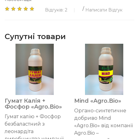
/
Відгуків: 2
Написати Відгук
Супутні товари
Гумат Калія +
Mind «Agro.Bio»
Фосфор «Agro.Bio»
Органо-синтетичне
Гумат калію + Фосфор
добриво Mind
безбаластний з
«Agro.Bio» від компанії
леонардіта
Agro.Bio –
виробництва компанії