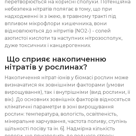
перетворюється на корисні сполуки. Потенційна
небезпека нітратів полягає в тому, що при
надходженні їх з їжею, в травному тракті під
впливом мікрофлори кишечника, вони
відновлюються до нітритів (NO2-) - солей
азотистої кислоти та наступних нітрозосполук,
дуже токсичних і канцерогенних.
Що сприяє накопиченню
нітратів у рослинах?
Накопичення нітрат-іонів у біомасі рослин може
визначатися як зовнішніми факторами (умови
вирощування), так і внутрішніми (вид рослини, її
вік). До основних зовнішніх факторів відносяться
кліматичні параметри в зоні вирощування
рослин: температура, вологість, освітленість,
мінеральне харчування, частота поливу, ступінь
щільності посіву та ін. 6]. Надмірна кількість
вологи, що призводить до водного стресу