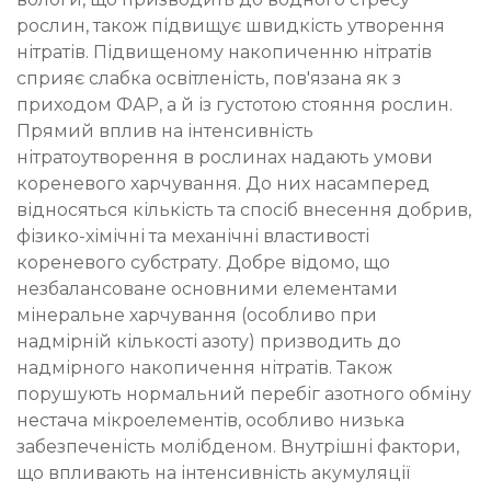
рослин, також підвищує швидкість утворення
нітратів. Підвищеному накопиченню нітратів
сприяє слабка освітленість, пов'язана як з
приходом ФАР, а й із густотою стояння рослин.
Прямий вплив на інтенсивність
нітратоутворення в рослинах надають умови
кореневого харчування. До них насамперед
відносяться кількість та спосіб внесення добрив,
фізико-хімічні та механічні властивості
кореневого субстрату. Добре відомо, що
незбалансоване основними елементами
мінеральне харчування (особливо при
надмірній кількості азоту) призводить до
надмірного накопичення нітратів. Також
порушують нормальний перебіг азотного обміну
нестача мікроелементів, особливо низька
забезпеченість молібденом. Внутрішні фактори,
що впливають на інтенсивність акумуляції