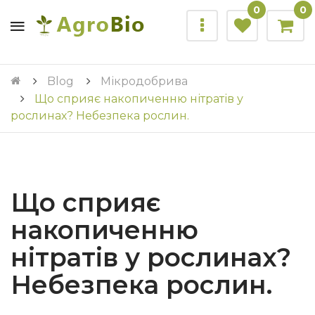
0
0
Blog
Мікродобрива
Що сприяє накопиченню нітратів у
рослинах? Небезпека рослин.
Що сприяє
накопиченню
нітратів у рослинах?
Небезпека рослин.