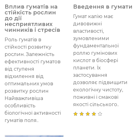
Вплив гуматів на
Введення в гумати
стійкість рослин
Гумат калію має
до дії
несприятливих
дивовижні
чинників і стресів
властивості,
зумовленими
Роль гуматів в
фундаментальної
стійкості розвитку
роллю гумінових
рослин. Залежність
кислот в біосфері
ефективності гуматов
планети. Їх
від ступеня
застосування
відхилення від
дозволяє підвищити
оптимальних умов
екологічну чистоту,
розвитку рослин
поживні і смакові
Найважливіша
якості сільського..
особливість
біологічної активності
гуматів поля..