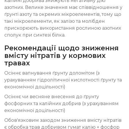
калійні добрива знижують негативну дію
азотних. Велике значення має співвідношення у
ґрунті азоту та окремих мікроелементів, тому що
такі мікроелементи, як залізо та молібден
прискорюють використання рослиною азотних
сполук при синтезі білка.
Рекомендації щодо зниження
вмісту нітратів у кормових
травах
Осіннє вапнування ґрунту доломітом (з
урахуванням гідролітичної кислотності ґрунту та
економічної доцільності)
Осіннє чи весняне внесення до ґрунту
фосфорних та калійних добрив (з урахуванням
економічної доцільності)
Обов'язковим заходом зниження вмісту нітратів
є обробка трав добривом гумат калію + фосфор