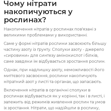
Чому нітрати
накопичуються у
рослинах?
Накопичення нітратів у рослинах пов'язані з
великими проблемами у використанні.
Саме у формі нітратів рослини засвоюють більшу
частину азоту із ґрунту. Сполуки азоту - джерело
«сировини» для синтезу амінокислот і білків,
саме завдяки їм відбувається зростання рослин.
Однак, при надлишку азоту, неможливості його
миттєвого засвоєння, рослини накопичують
нітратний азот у листі та органах, що запасають.
Включення нітратів в органічні сполуки в
рослинах відбувається як у корінні, так і в листі, і
залежить від режимів живлення рослин та умов
їх зростання. Нітрати, що надійшли в рослину,