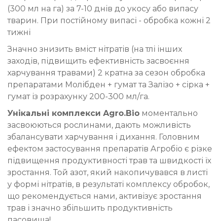
(300 мл на га) за 7-10 днів до укосу або випасу
тварин. При постійному випасі - обробка кожні 2
тижні
Значно знизить вміст нітратів (на тлі інших
заходів, підвищить ефективність засвоєння
харчування травами) 2 кратна за сезон обробка
препаратами Молібден + гумат та Залізо + сірка +
гумат із розрахунку 200-300 мл/га.
Унікальні комплекси Agro.Bio
моментально
засвоюються рослинами, дають можливість
збалансувати харчування і дихання. Головним
ефектом застосування препаратів Агробіо є різке
підвищення продуктивності трав та швидкості їх
зростання. Той азот, який накопичувався в листі
у формі нітратів, в результаті комплексу обробок,
що рекомендується нами, активізує зростання
трав і значно збільшить продуктивність
пасовища!