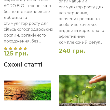
оптимальний
AGRO.BIO – екологічно
стимулятор росту для
безпечне комплексне
всіх зернових,
добриво та
овочевих рослин та
стимулятор росту для
особливо хочеться
сільськогосподарських
виділити картоплю та
рослин, органічного
ефективний
походження, без ..
комплексний регул..
240 грн.
125 грн.
Схожі статті