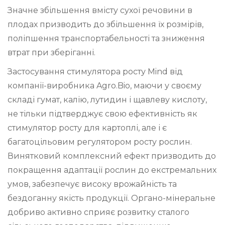
Значне збільшення вмісту сухої речовини в
плодах призводить до збільшення їх розмірів,
поліпшення транспортабельності та зниження
втрат при зберіганні.
Застосування стимулятора росту Mind від
компанії-виробника Agro.Bio, маючи у своєму
складі гумат, калію, лутидин і щавлеву кислоту,
не тільки підтверджує свою ефективність як
стимулятор росту для картоплі, але і є
багатоцільовим регулятором росту рослин.
Винятковий комплексний ефект призводить до
покращення адаптації рослин до екстремальних
умов, забезпечує високу врожайність та
бездоганну якість продукції. Органо-мінеральне
добриво активно сприяє розвитку сталого