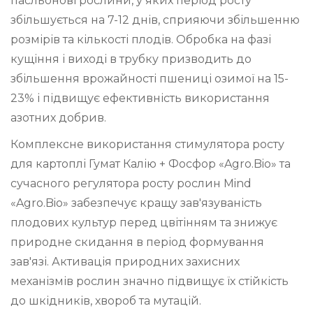
пасльонові рослини, у яких період росту
збільшується на 7-12 днів, сприяючи збільшенню
розмірів та кількості плодів. Обробка на фазі
кущіння і виході в трубку призводить до
збільшення врожайності пшениці озимої на 15-
23% і підвищує ефективність використання
азотних добрив.
Комплексне використання стимулятора росту
для картоплі Гумат Калію + Фосфор «Agro.Bio» та
сучасного регулятора росту рослин Mind
«Agro.Bio» забезпечує кращу зав'язуваність
плодових культур перед цвітінням та знижує
природне скидання в період формування
зав'язі. Активація природних захисних
механізмів рослин значно підвищує їх стійкість
до шкідників, хвороб та мутацій.