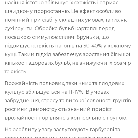
насіння істотно збільшує їх схожість і сприяє
швидкому проростанню. Це ефект особливо
помітний при сівбі у складних умовах, таких як
сухі ґрунти. Обробка бульб картоплі перед
посадкою стимулює сплячі бруньки, що
підвищує кількість пагонів на 30-40% у кожному
кущі. Такий підхід забезпечує зростання більшої
кількості здорових бульб, не знижуючи їх розмір
та якість.
Врожайність польових, технічних та плодових
культур збільшується на 11-17%. В умовах
забруднення, стресу та високої солоності ґрунтів
рослини демонструють значний приріст
врожайності порівняно з контрольною групою.
На особливу увагу заслуговують гарбузові та