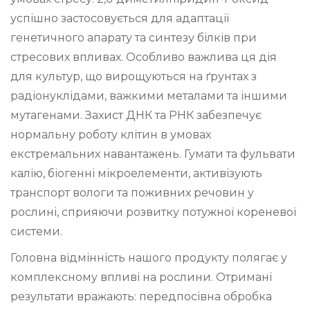
успішно застосовується для адаптації
генетичного апарату та синтезу білків при
стресових впливах. Особливо важлива ця дія
для культур, що вирощуються на ґрунтах з
радіонуклідами, важкими металами та іншими
мутагенами. Захист ДНК та РНК забезпечує
нормальну роботу клітин в умовах
екстремальних навантажень. Гумати та фульвати
калію, біогенні мікроелементи, активізують
транспорт вологи та поживних речовин у
рослині, сприяючи розвитку потужної кореневої
системи.
Головна відмінність нашого продукту полягає у
комплексному впливі на рослини. Отримані
результати вражають: передпосівна обробка