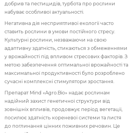
добрив та пестицидів, турбота про рослини
набуває особливої актуальності.
Негативна дія несприятливої екології часто
ставить рослини в умови постійного стресу.
Культурні рослини, незважаючи на свою
адаптивну здатність, стикаються з обмеженнями
у врожайності під впливом стресових факторів. З
метою забезпечення оптимальної врожайності та
максимальної продуктивності було розроблено
сучасні комплексні стимулятори зростання.
Препарат Mind «Agro.Bio» надає рослинам
надійний захист генетичної структури від
зовнішніх впливів, продовжує період вегетації,
посилює здатність кореневої системи та листя
до поглинання цінних поживних речовин. Це