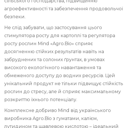
сільського господарства, підвищенню
агроефективності та забезпечення продовольчої
безпеки.
Не слід забувати, що застосування цього
стимулятора росту для картоплі та регулятора
росту рослин Mind «Agro.Bio» сприяє
досягненню стійких результатів навіть на
забруднених та солоних ґрунтах, в умовах
високого екологічного навантаження та
обмеженого доступу до водних ресурсів. Цей
унікальний продукт не тільки підвищує стійкість
рослин до стресу, але й сприяє максимальному
розкриттю їхнього потенціалу.
Комплексне добриво Mind від українського
виробника Agro.Bio з гуматами, калієм,
лутидином та щавлевою кислотою – ідеальний