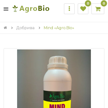
0
0
Добрива
Mind «Agro.Bio»