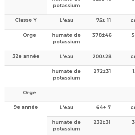
potassium
Classe Y
L'eau
75± 11
c
Orge
humate de
378±46
5
potassium
32e année
L'eau
200±28
c
humate de
272±31
potassium
Orge
9e année
L'eau
64+ 7
c
humate de
232±31
3
potassium