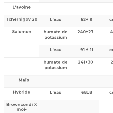
L'avoine
Tchernigov 28
L'eau
52+ 9
c
Salomon
humate de
240±27
4
potassium
L'eau
91 ± 11
c
humate de
241+30
2
potassium
Maïs
Hybride
L'eau
68±8
c
Browncondi X
moi-