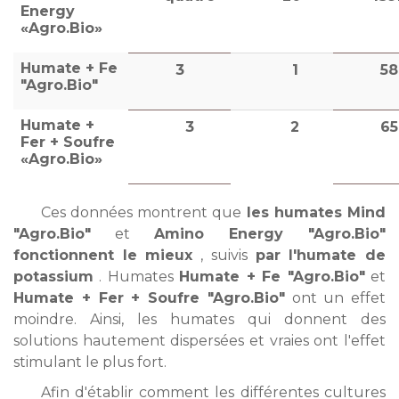
Energy
«Agro.Bio»
Humate + Fe
3
1
58
"Agro.Bio"
Humate +
3
2
65
Fer + Soufre
«Agro.Bio»
Ces données montrent que
les humates Mind
"Agro.Bio"
et
Amino Energy "Agro.Bio"
fonctionnent le mieux
, suivis
par l'humate de
potassium
. Humates
Humate + Fe "Agro.Bio"
et
Humate + Fer + Soufre "Agro.Bio"
ont un effet
moindre. Ainsi, les humates qui donnent des
solutions hautement dispersées et vraies ont l'effet
stimulant le plus fort.
Afin d'établir comment les différentes cultures