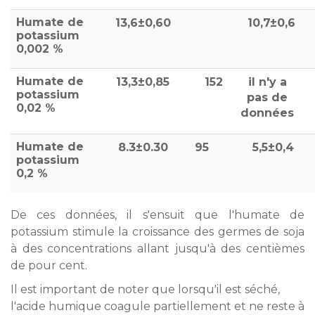
Humate de
13,6±0,60
10,7±0,6
potassium
0,002 %
Humate de
13,3±0,85
152
il n'y a
potassium
pas de
0,02 %
données
Humate de
8.3±0.30
95
5,5±0,4
potassium
0,2 %
De ces données, il s'ensuit que l'humate de
potassium stimule la croissance des germes de soja
à des concentrations allant jusqu'à des centièmes
de pour cent.
Il est important de noter que lorsqu'il est séché,
l'acide humique coagule partiellement et ne reste à