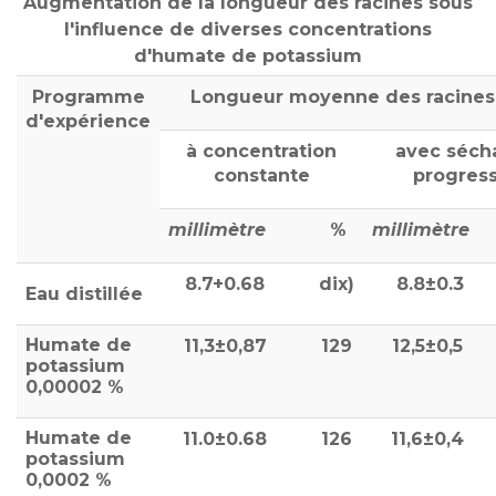
Augmentation de la longueur des racines sous
l'influence de diverses concentrations
d'humate de potassium
Programme
Longueur moyenne des racines
d'expérience
à concentration
avec séch
constante
progress
millimètre
%
millimètre
8.7+0.68
dix)
8.8±0.3
Eau distillée
Humate de
11,3±0,87
129
12,5±0,5
potassium
0,00002 %
Humate de
11.0±0.68
126
11,6±0,4
potassium
0,0002 %