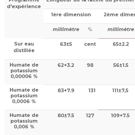
d'expérience
1ère dimension
2ème dime
millimètre
%
millimètre
Sur eau
63±5
cent
65±2.2
distillée
Humate de
62+3.2
98
56±1.5
potassium
0,00006 %
Humate de
83+7.9
131
111±7,5
potassium
0,0006 %
Humate de
80±7.5
127
109+7.5
potassium
0,006 %