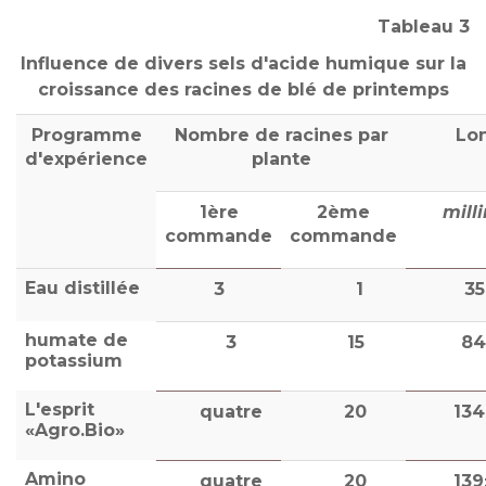
Tableau 3
Influence de divers sels d'acide humique sur la
croissance des racines de blé de printemps
Programme
Nombre de racines par
Lo
d'expérience
plante
1ère
2ème
mill
commande
commande
Eau distillée
3
1
35
humate de
3
15
84
potassium
L'esprit
quatre
20
13
«Agro.Bio»
Amino
quatre
20
13