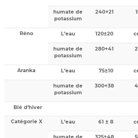
humate de
240+21
potassium
Réno
L'eau
120±20
c
humate de
280+41
2
potassium
Aranka
L'eau
75±10
c
humate de
300+38
4
potassium
Blé d'hiver
Catégorie X
L'eau
61 ± 8
c
humate de
325±48
5