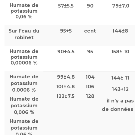
Humate de
57±5.5
90
79±7.0
potassium
0,06 %
Sur l'eau du
95+5
cent
144±8
robinet
Humate de
90+4.5
95
158± 10
potassium
0,00006 %
Humate de
99±4.8
104
144± 11
potassium
101±4.8
106
143+12
0,0006 %
122±7.5
128
Humate de
il n'y a pas
potassium
de données
0,006 %
Humate de
potassium
0,06 %