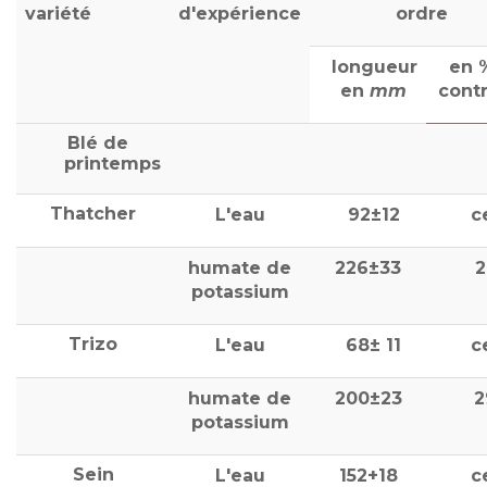
variété
d'expérience
ordre
longueur
en 
en
mm
contr
Blé de
printemps
Thatcher
L'eau
92±12
c
humate de
226±33
2
potassium
Trizo
L'eau
68± 11
c
humate de
200±23
2
potassium
Sein
L'eau
152+18
c