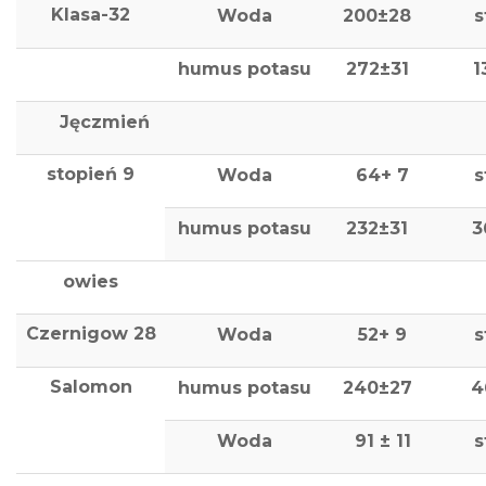
Klasa-32
Woda
200±28
s
humus potasu
272±31
1
Jęczmień
stopień 9
Woda
64+ 7
s
humus potasu
232±31
3
owies
Czernigow 28
Woda
52+ 9
s
Salomon
humus potasu
240±27
4
Woda
91 ± 11
s