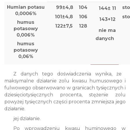
Humian potasu
99±4,8
104
sto
144± 11
0,0006%
101±4,8
106
sto
143+12
humus
122±7,5
128
potasowy
nie ma
0,006%
danych
humus
potasowy
0,06%
Z danych tego doświadczenia wynika, że ​​
maksymalne działanie
zolu kwasu humusowego i
fulwowego obserwowano w granicach tysięcznych i
dziesięciotysięcznych procenta, stężenie zolu
powyżej tysięcznych części procenta zmniejsza jego
działanie.
jej działanie.
Po wprowadzeniu kwasu huminowego w