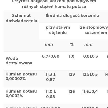
Przyrost długości korzeni pod wpływem
różnych stężeń humatu potasu
Schemat
Średnia długość korzenia
doświadczenia
przy stałym
ze stopniow
stężeniu
suszeniem
mm
%
mm
8,7+0,68
10)
8,8±0,3
Woda
destylowana
Humian potasu
11,3 ±
129
12,5±0,5
1
0,00002%
0,87
Humian potasu
11,0 ±
126
11,6±0,4
0,0002%
0,68