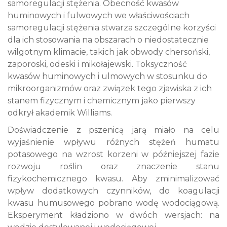
samoregulacji stężenia. Obecność kwasów
huminowych i fulwowych we właściwościach
samoregulacji stężenia stwarza szczególne korzyści
dla ich stosowania na obszarach o niedostatecznie
wilgotnym klimacie, takich jak obwody chersoński,
zaporoski, odeski i mikołajewski. Toksyczność
kwasów huminowych i
ulmowych
w stosunku do
mikroorganizmów oraz związek tego zjawiska z ich
stanem fizycznym i chemicznym jako pierwszy
odkrył akademik Williams.
Doświadczenie z pszenicą jarą miało na celu
wyjaśnienie wpływu różnych stężeń humatu
potasowego na wzrost korzeni w późniejszej fazie
rozwoju roślin oraz znaczenie stanu
fizykochemicznego kwasu. Aby zminimalizować
wpływ dodatkowych czynników, do koagulacji
kwasu humusowego pobrano wodę wodociągową.
Eksperyment kładziono w dwóch wersjach: na