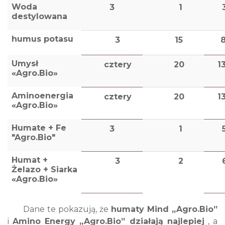
Woda
3
1
destylowana
humus potasu
3
15
Umysł
cztery
20
1
«Agro.Bio»
Aminoenergia
cztery
20
1
«Agro.Bio»
Humate + Fe
3
1
"Agro.Bio"
Humat +
3
2
Żelazo + Siarka
«Agro.Bio»
Dane te pokazują, że
humaty Mind „Agro.Bio”
i
Amino Energy „Agro.Bio” działają najlepiej
, a