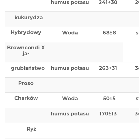
humus potasu
241+30
2
kukurydza
Hybrydowy
Woda
68±8
s
Browncondi X
ja-
grubiaństwo
humus potasu
263+31
3
Proso
Charków
Woda
50±5
s
humus potasu
170±13
3
Ryż