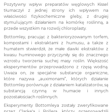
Pozytywny wpływ preparatów węglowych Kissel
tłumaczył z jednej strony ich wpływem na
właściwości fizykochemiczne gleby, z drugiej
stymulującym działaniem na komórkę roślinną, a
przede wszystkim na rozwój chloroplasty.
Bottomley, pracując z bakterioryzowanym torfem,
kompostami i ekstraktami z humusu, a także z
humatem stwierdził, że małe dawki ekstraktów z
kwasu huminowego przyczyniły się do znacznego
wzrostu tworzenia suchej masy roślin. Większość
eksperymentów przeprowadzono z rzęsą wodną.
Uważa on, że specjalne substancje organiczne,
które nazywa „auximonami”, których działanie
Bottomley porównuje z działaniem katalizatorów, są
substancją czynną w humacie i innych
pozostałościach roślinnych.
Eksperymenty Bottomleya zostały zweryfikowane
przez Clarke'a i Rollera, którzy przeprowadzili