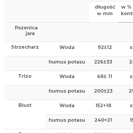
długość
w %
w
mm
kont
Pszenica
jara
Strzecharz
Woda
92±12
s
humus potasu
226±33
2
Trizo
Woda
68± 11
s
humus potasu
200±23
2
Biust
Woda
152+18
s
humus potasu
240+21
1