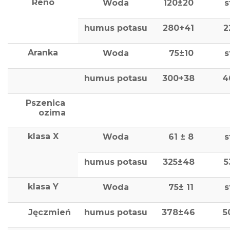
Reno
Woda
120±20
s
humus potasu
280+41
2
Aranka
Woda
75±10
s
humus potasu
300+38
4
Pszenica
ozima
klasa X
Woda
61 ± 8
s
humus potasu
325±48
5
klasa Y
Woda
75± 11
s
Jęczmień
humus potasu
378±46
5