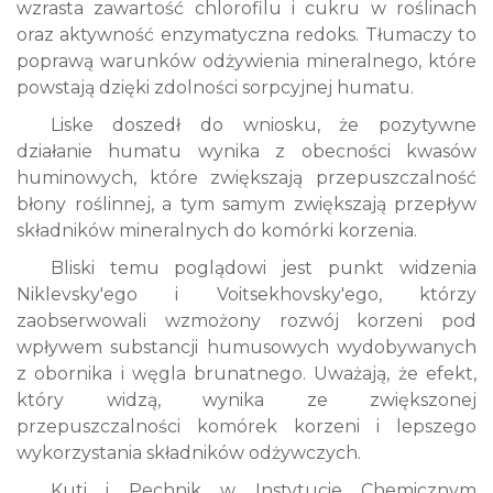
wzrasta zawartość chlorofilu i cukru w ​​roślinach
oraz aktywność enzymatyczna redoks. Tłumaczy to
poprawą warunków odżywienia mineralnego, które
powstają dzięki zdolności sorpcyjnej humatu.
Liske doszedł do wniosku, że pozytywne
działanie humatu wynika z obecności kwasów
huminowych, które zwiększają przepuszczalność
błony roślinnej, a tym samym zwiększają przepływ
składników mineralnych do komórki korzenia.
Bliski temu poglądowi jest punkt widzenia
Niklevsky'ego i Voitsekhovsky'ego, którzy
zaobserwowali wzmożony rozwój korzeni pod
wpływem substancji humusowych wydobywanych
z obornika i węgla brunatnego. Uważają, że efekt,
który widzą, wynika ze zwiększonej
przepuszczalności komórek korzeni i lepszego
wykorzystania składników odżywczych.
Kuti i Pechnik w Instytucie Chemicznym