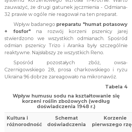
systemu korzeniowego wzrosła 11-krotnie. Warto
zauważyć, że drugi gatunek jęczmienia - Odmiana-
32 prawie w ogóle nie reagował na ten preparat.
Wpływ badanego
preparatu "humat potasowy
+ fosfor"
na rozwój korzeni pszenicy jarej
stwierdzono we wszystkich odmianach. Spośród
odmian pszenicy Trizo i Aranka były szczególnie
reaktywne. Najsłabszy ze wszystkich Reno.
Spośród pozostałych zbóż, owsa-
Czernigowskiego 28, prosa charkowskiego i ryżu
Ukraina 96 dobrze zareagowało na mikronawóz.
Tabela 4
Wpływ humusu sodu na kształtowanie się
korzeni roślin zbożowych
(według
doświadczenia 1948 r.)
Kultura i
Schemat
Korzenie
różnorodność
doświadczenia
pierwszego rz