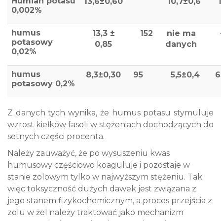
Humian potasu
13,6±0,60
10,7±0,6
0,002%
humus
13,3 ±
152
nie ma
potasowy
0,85
danych
0,02%
humus
8,3±0,30
95
5,5±0,4
6
potasowy 0,2%
Z danych tych wynika, że ​​humus potasu stymuluje
wzrost kiełków fasoli w stężeniach dochodzących do
setnych części procenta.
Należy zauważyć, że po wysuszeniu kwas
humusowy częściowo koaguluje i pozostaje w
stanie zolowym tylko w najwyższym stężeniu. Tak
więc toksyczność dużych dawek jest związana z
jego stanem fizykochemicznym, a proces przejścia z
zolu w żel należy traktować jako mechanizm