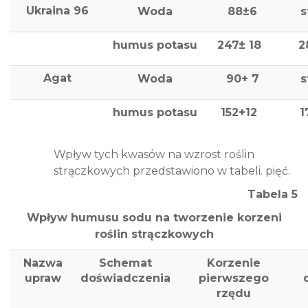
Ukraina 96
Woda
88±6
s
humus potasu
247± 18
2
Agat
Woda
90+ 7
s
humus potasu
152+12
1
Wpływ tych kwasów na wzrost roślin
strączkowych przedstawiono w tabeli. pięć.
Tabela 5
Wpływ humusu sodu na tworzenie korzeni
roślin strączkowych
Nazwa
Schemat
Korzenie
upraw
doświadczenia
pierwszego
rzędu