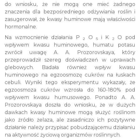
do wniosku, że nie mogą one mieć żadnego
znaczenia dla bezpośredniego odżywiania roślin i
zasugerował, że kwasy huminowe mają właściwości
hormonalne.
Na wzmocnienie działania P
O
i K
O pod
2
5
2
wpływem kwasu huminowego, humatu potasu
zwrócił uwagę A. A. Prozorovskaya, który
przeprowadził szereg doświadczeń w uprawach
glebowych. Badała również wpływ kwasu
huminowego na egzoosmozę cukrów na łuskach
cebuli. Wyniki tego eksperymentu wykazały, że
egzoosmoza cukrów wzrosła do 160-180% pod
wpływem kwasu humusowego. Ponadto A. A.
Prozorovskaya doszła do wniosku, że w dużych
dawkach kwasy huminowe mogą służyć roślinom
jako źródło żelaza, ale zasadniczo ich pozytywne
działanie należy przypisać pobudzającemu działaniu
na aktywność życiową organizmów roślinnych.