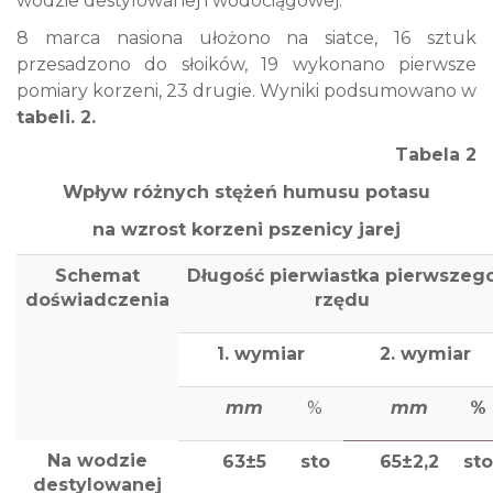
wodzie destylowanej i wodociągowej.
8 marca nasiona ułożono na siatce, 16 sztuk
przesadzono do słoików, 19 wykonano pierwsze
pomiary korzeni, 23 drugie. Wyniki podsumowano w
tabeli. 2.
Tabela 2
Wpływ różnych stężeń humusu potasu
na wzrost korzeni pszenicy jarej
Schemat
Długość pierwiastka pierwszeg
doświadczenia
rzędu
1. wymiar
2. wymiar
mm
%
mm
%
Na wodzie
63±5
sto
65±2,2
sto
destylowanej