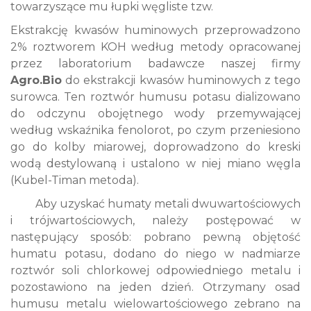
towarzyszące mu łupki węgliste tzw.
Ekstrakcję kwasów huminowych przeprowadzono
2% roztworem KOH według metody opracowanej
przez laboratorium badawcze naszej firmy
Agro.Bio
do ekstrakcji kwasów huminowych z tego
surowca. Ten roztwór humusu potasu dializowano
do odczynu obojętnego wody przemywającej
według wskaźnika fenolorot, po czym przeniesiono
go do kolby miarowej, doprowadzono do kreski
wodą destylowaną i ustalono w niej miano węgla
(Kubel-Timan metoda).
Aby uzyskać humaty metali dwuwartościowych
i trójwartościowych, należy postępować w
następujący sposób: pobrano pewną objętość
humatu potasu, dodano do niego w nadmiarze
roztwór soli chlorkowej odpowiedniego metalu i
pozostawiono na jeden dzień. Otrzymany osad
humusu metalu wielowartościowego zebrano na