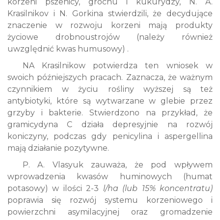
korzeni pszenicy, grochu i kukurydzy, N. A.
Krasilnikov i N. Gorkina stwierdzili, że decydujące
znaczenie w rozwoju korzeni mają produkty
życiowe drobnoustrojów (należy również
uwzględnić kwas humusowy) .
NA Krasilnikow potwierdza ten wniosek w
swoich późniejszych pracach. Zaznacza, że ​​ważnym
czynnikiem w życiu rośliny wyższej są też
antybiotyki, które są wytwarzane w glebie przez
grzyby i bakterie. Stwierdzono na przykład, że
gramicydyna C działa depresyjnie na rozwój
koniczyny, podczas gdy penicylina i aspergellina
mają działanie pozytywne.
P. A. Vlasyuk zauważa, że ​​pod wpływem
wprowadzenia kwasów huminowych (humat
potasowy) w ilości 2-3
l/ha (lub 15% koncentratu)
poprawia się rozwój systemu korzeniowego i
powierzchni asymilacyjnej oraz gromadzenie