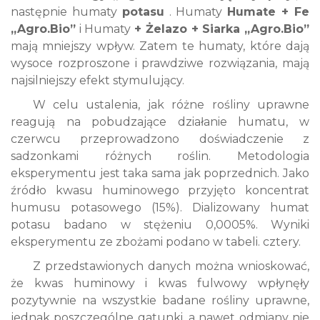
następnie humaty
potasu
. Humaty
Humate + Fe
„Agro.Bio”
i Humaty
+ Żelazo + Siarka „Agro.Bio”
mają mniejszy wpływ. Zatem te humaty, które dają
wysoce rozproszone i prawdziwe rozwiązania, mają
najsilniejszy efekt stymulujący.
W celu ustalenia, jak różne rośliny uprawne
reagują na pobudzające działanie humatu, w
czerwcu przeprowadzono doświadczenie z
sadzonkami różnych roślin. Metodologia
eksperymentu jest taka sama jak poprzednich. Jako
źródło kwasu huminowego przyjęto koncentrat
humusu potasowego (15%). Dializowany humat
potasu badano w stężeniu 0,0005%. Wyniki
eksperymentu ze zbożami podano w tabeli. cztery.
Z przedstawionych danych można wnioskować,
że kwas huminowy i kwas fulwowy wpłynęły
pozytywnie na wszystkie badane rośliny uprawne,
jednak poszczególne gatunki, a nawet odmiany nie