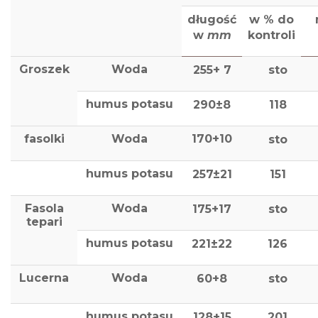
długość
w % do
w
mm
kontroli
Groszek
Woda
255+ 7
sto
humus potasu
290±8
118
fasolki
Woda
170+10
sto
humus potasu
257±21
151
Fasola
Woda
175+17
sto
tepari
humus potasu
221±22
126
Lucerna
Woda
60+8
sto
humus potasu
128+15
201