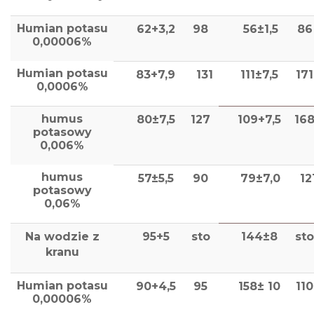
Humian potasu
62+3,2
98
56±1,5
86
0,00006%
Humian potasu
83+7,9
131
111±7,5
171
0,0006%
humus
80±7,5
127
109+7,5
16
potasowy
0,006%
humus
57±5,5
90
79±7,0
12
potasowy
0,06%
Na wodzie z
95+5
sto
144±8
sto
kranu
Humian potasu
90+4,5
95
158± 10
110
0,00006%