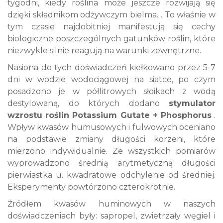
tygodni, kiedy roślina może jeszcze rozwijają się
dzięki składnikom odżywczym bielma. . To właśnie w
tym czasie najdobitniej manifestują się cechy
biologiczne poszczególnych gatunków roślin, które
niezwykle silnie reagują na warunki zewnętrzne.
Nasiona do tych doświadczeń kiełkowano przez 5-7
dni w wodzie wodociągowej na siatce, po czym
posadzono je w półlitrowych słoikach z wodą
destylowaną, do których dodano
stymulator
wzrostu roślin Potassium Gutate + Phosphorus
.
Wpływ kwasów humusowych i fulwowych oceniano
na podstawie zmiany długości korzeni, które
mierzono indywidualnie. Ze wszystkich pomiarów
wyprowadzono średnią arytmetyczną długości
pierwiastka u. kwadratowe odchylenie od średniej.
Eksperymenty powtórzono czterokrotnie.
Źródłem kwasów huminowych w naszych
doświadczeniach były: sapropel, zwietrzały węgiel i