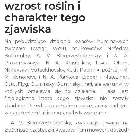
wzrost roślin i
charakter tego
zjawiska
Na pobudzające działanie kwasów huminowych
zwracało uwagę wielu naukowców: Nefedov,
Bottomley, A. V. Blagoveshchensky i A. A.
Prozorovskaya, N. A. Krasilnikov, Liske, Olson,
Niklevsky i Voitsekhovsky, Kuti i Pechnik, później - M.
M. Kononova i N. A. Pankova, Bieber i Mataziner,
Otto, Flyg, Guminsky, Guminsky i inni, ale warunki, w
których przejawia się to działanie, i jaka jest
fizjologiczna istota tego zjawiska, nie zostały
zbadane. Przed rozpoczęciem naszej pracy nad tym
zagadnieniem takie poglądy były wyrażane.
A. V. Blagoveshchensky, zwracając uwagę na
złożoność cząsteczki kwasów huminowych, doszedł