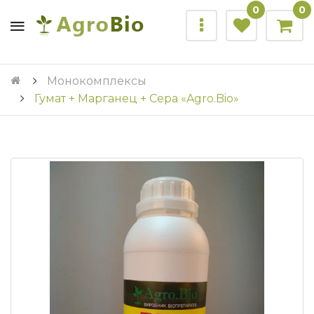
0
0
Монокомплексы
Гумат + Марганец + Сера «Agro.Bio»